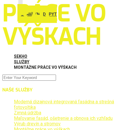
PRÁCE VO
NEZÁVÄZNÝ DOPYT
VÝŠKACH
SEKHO
SLUŽBY
MONTÁŽNE PRÁCE VO VÝŠKACH
NAŠE SLUŽBY
Moderná dizajnová integrovaná fasádna a strešná
fotovoltika
Zimná údržba
Maľovanie fasád, ošetrenie a obnova ich vzhľadu
Výrub drevín a stromov
Montážne práce vo výškach