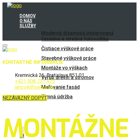
DOMOV
O NÁS
SLUŽBY
Moderná dizajnová integrovaná
fasádna a strešná fotovoltika
Čistiace výškové práce
Stavebné výškové práce
KONTAKTNÉ INFORMÁCIE
Montáže vo výškach
Kremnická 26, Bratislava 851 01
Výrub drevín a stromov
+421 908 731 475
janosik@sekho.sk
Maľovanie fasád
Zimná údržba
NEZÁVÄZNÝ DOPYT
FAQ
GALÉRIA
REFERENCIE
MONTÁŽNE
KONTAKT
FB